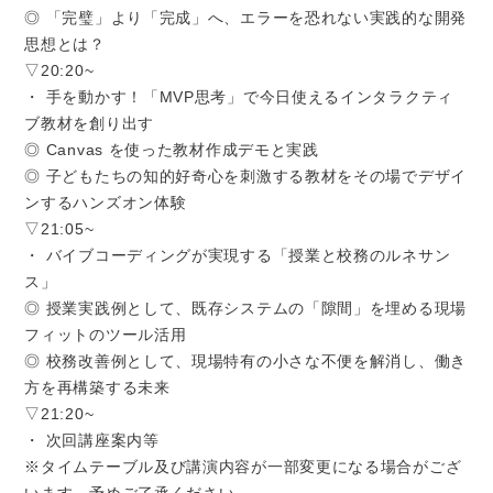
◎ 「完璧」より「完成」へ、エラーを恐れない実践的な開発
思想とは？
▽20:20~
・ 手を動かす！「MVP思考」で今日使えるインタラクティ
ブ教材を創り出す
◎ Canvas を使った教材作成デモと実践
◎ 子どもたちの知的好奇心を刺激する教材をその場でデザイ
ンするハンズオン体験
▽21:05~
・ バイブコーディングが実現する「授業と校務のルネサン
ス」
◎ 授業実践例として、既存システムの「隙間」を埋める現場
フィットのツール活用
◎ 校務改善例として、現場特有の小さな不便を解消し、働き
方を再構築する未来
▽21:20~
・ 次回講座案内等
※タイムテーブル及び講演内容が一部変更になる場合がござ
います。予めご了承ください。