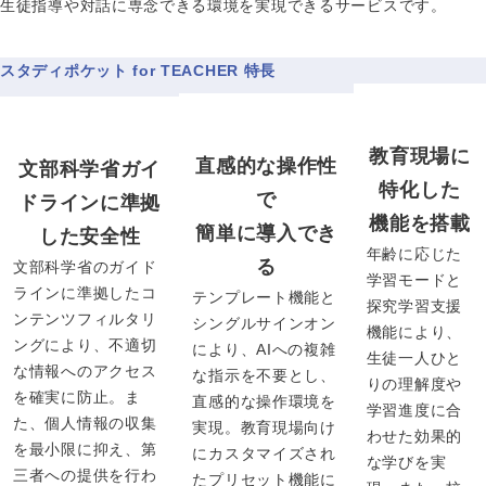
生徒指導や対話に専念できる環境を実現できるサービスです。
スタディポケット for TEACHER 特長
教育現場に
直感的な操作性
文部科学省ガイ
特化した
で
ドラインに準拠
機能を搭載
簡単に導入でき
した安全性
年齢に応じた
る
文部科学省のガイド
学習モードと
ラインに準拠したコ
テンプレート機能と
探究学習支援
ンテンツフィルタリ
シングルサインオン
機能により、
ングにより、不適切
により、AIへの複雑
生徒一人ひと
な情報へのアクセス
な指示を不要とし、
りの理解度や
を確実に防止。ま
直感的な操作環境を
学習進度に合
た、個人情報の収集
実現。教育現場向け
わせた効果的
を最小限に抑え、第
にカスタマイズされ
な学びを実
三者への提供を行わ
たプリセット機能に