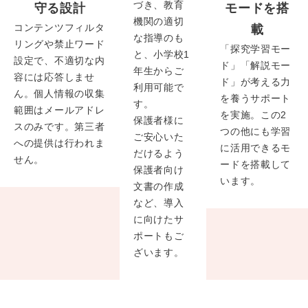
づき、教育
守る設計
モードを搭
機関の適切
コンテンツフィルタ
載
な指導のも
リングや禁止ワード
「探究学習モー
と、小学校1
設定で、不適切な内
ド」「解説モー
年生からご
容には応答しませ
ド」が考える力
利用可能で
ん。個人情報の収集
を養うサポート
す。
範囲はメールアドレ
を実施。この2
保護者様に
スのみです。第三者
つの他にも学習
ご安心いた
への提供は行われま
に活用できるモ
だけるよう
せん。
ードを搭載して
保護者向け
います。
文書の作成
など、導入
に向けたサ
ポートもご
ざいます。