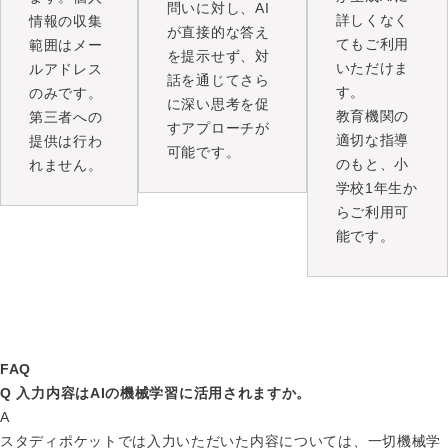
問いに対し、AI
詳しくなく
情報の収集
が直接的な答え
てもご利用
範囲はメー
を提示せず、対
いただけま
ルアドレス
話を通じてさら
す。
のみです。
に深い思考を促
教育機関の
第三者への
すアプローチが
適切な指導
提供は行わ
可能です。
のもと、小
れません。
学校1年生か
らご利用可
能です。
FAQ
Q
入力内容はAIの機械学習に活用されますか。
A
スタディポケットでは入力いただいた内容については、一切機械学