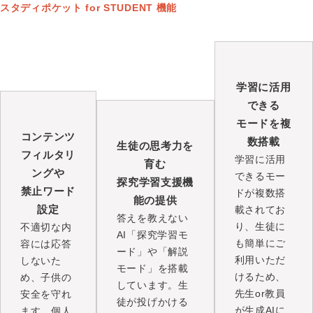
スタディポケット for STUDENT 機能
学習に活用
できる
モードを複
コンテンツ
数搭載
生徒の思考力を
フィルタリ
学習に活用
育む
ングや
できるモー
探究学習支援機
禁止ワード
ドが複数搭
能の提供
設定
載されてお
答えを教えない
り、生徒に
不適切な内
AI「探究学習モ
も簡単にご
容には応答
ード」や「解説
利用いただ
しないた
モード」を搭載
けるため、
め、子供の
しています。生
先生or教員
安全を守れ
徒が投げかける
が生成AIに
ます。個人