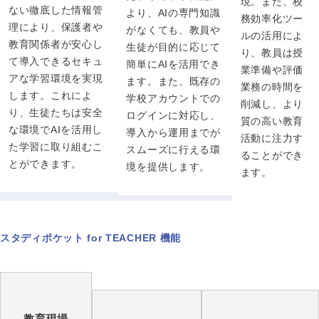
現。また、校
ない徹底した情報管
より、AIの専門知識
務効率化ツー
理により、保護者や
がなくても、教員や
ルの活用によ
教育関係者が安心し
生徒が目的に応じて
り、教員は授
て導入できるセキュ
簡単にAIを活用でき
業準備や評価
アな学習環境を実現
ます。また、既存の
業務の時間を
します。これによ
学校アカウントでの
削減し、より
り、生徒たちは安全
ログインに対応し、
質の高い教育
な環境でAIを活用し
導入から運用までが
活動に注力す
た学習に取り組むこ
スムーズに行える環
ることができ
とができます。
境を提供します。
ます。
スタディポケット for TEACHER 機能
教育現場