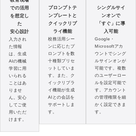
プロンプトテ
シングルサイ
での活用
ンプレートと
ンオンで
を想定し
クイックリプ
「すぐ」に導
た
ライ機能
入可能
安心設計
校務活用シー
Google・
入力され
ンに応じたプ
Microsoftアカ
た情報
ロンプトを数
ウントでシング
は、生成
十種類プリセ
ルサインオンが
AIの機械
ットしていま
可能です。複数
学習に用
す。また、ク
のユーザーロー
いられる
イックリプラ
ルを設定可能で
ことはあ
イ機能が生成
す。アカウント
りませ
AIとの会話を
の管理権限を細
ん。安心
サポートしま
かく設定できま
してご使
す。
す。
用いただ
けます。