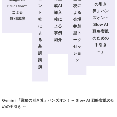
の引き
ン
成AI
校に
Education™
算」ハン
による
ト
導入
よる
ズオン～
特別講演
社
校に
会場
Slow AI
に
よる
参加
戦略実践
よ
事例
型ト
のための
る
紹介
ーク
手引き
基
セッ
～
」
調
ショ
講
ン
演
Gemini
「業務の引き算」ハンズオン
！
～ Slow AI 戦略実践のた
めの手引き ～