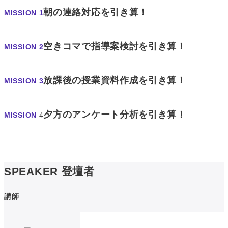
朝の連絡対応を引き算！
MISSION 1
空きコマで
指導案検討
を引き算！
MISSION 2
放課後の
授業資料作成
を引き算！
MISSION 3
夕方のアンケート分析
を引き算！
MISSION
4
SPEAKER
登壇者
講師