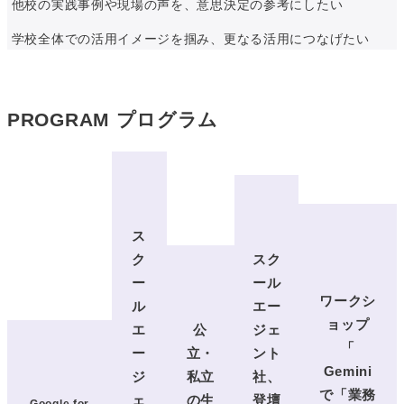
他校の実践事例や現場の声を、意思決定の参考にしたい
学校全体での活用イメージを掴み、更なる活用につなげたい
PROGRAM
プログラム
ス
ク
スク
ー
ール
ワークシ
ル
エー
ョップ
エ
公
ジェ
「
ー
立・
ント
Gemini
ジ
私立
社、
で「業務
ェ
の生
登壇
Google for