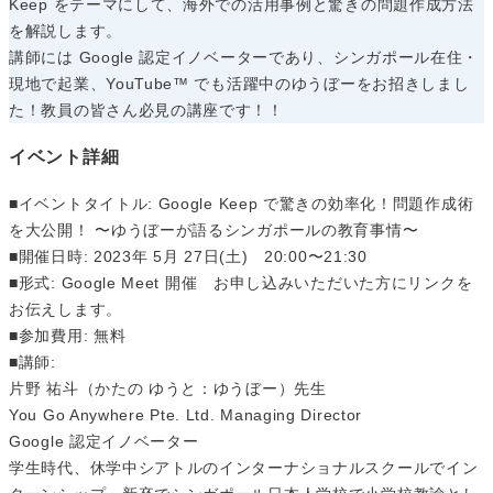
Keep をテーマにして、海外での活用事例と驚きの問題作成方法
を解説します。
講師には Google 認定イノベーターであり、シンガポール在住・
現地で起業、YouTube™ でも活躍中のゆうぼーをお招きしまし
た！教員の皆さん必見の講座です！！
イベント詳細
■イベントタイトル: Google Keep で驚きの効率化！問題作成術
を大公開！ 〜ゆうぼーが語るシンガポールの教育事情〜
■開催日時: 2023年 5月 27日(土) 20:00〜21:30
■形式: Google Meet 開催 ​​お申し込みいただいた方にリンクを
お伝えします。
■参加費用: 無料
■講師:
片野 祐斗（かたの ゆうと：ゆうぼー）先生
You Go Anywhere Pte. Ltd. Managing Director
Google 認定イノベーター
学生時代、休学中シアトルのインターナショナルスクールでイン