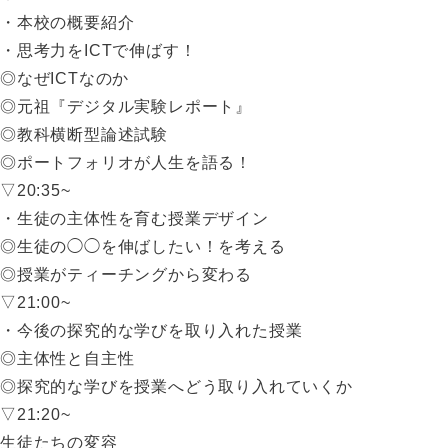
・本校の概要紹介
・思考力をICTで伸ばす！
◎なぜICTなのか
◎元祖『デジタル実験レポート』
◎教科横断型論述試験
◎ポートフォリオが人生を語る！
▽20:35~
・生徒の主体性を育む授業デザイン
◎生徒の◯◯を伸ばしたい！を考える
◎授業がティーチングから変わる
▽21:00~
・今後の探究的な学びを取り入れた授業
◎主体性と自主性
◎探究的な学びを授業へどう取り入れていくか
▽21:20~
生徒たちの変容